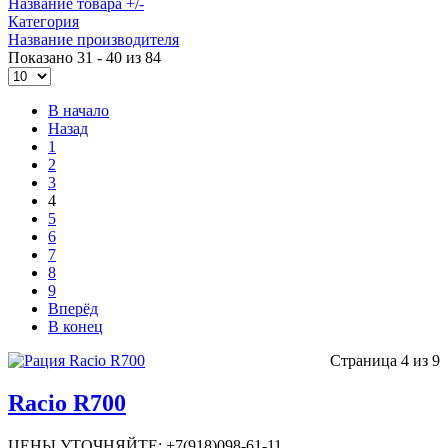
Название товара +/-
Категория
Название производителя
Показано 31 - 40 из 84
В начало
Назад
1
2
3
4
5
6
7
8
9
Вперёд
В конец
Страница 4 из 9
Racio R700
ЦЕНЫ УТОЧНЯЙТЕ: +7(918)098-61-11