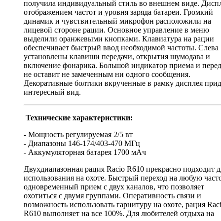
получила индивидуальный стиль во внешнем виде. Дисп
отображением частот и уровня заряда батареи. Громкий
динамик и чувствительный микрофон расположили на
лицевой стороне рации. Основное управление в меню
выделили оранжевыми кнопками. Клавиатура на рации
обеспечивает быстрый ввод необходимой частоты. Слева
установлены клавиши передачи, открытия шумодава и
включение фонарика. Большой индикатор приема и пере
не оставит не замеченным ни одного сообщения.
Декоративные болтики вкрученные в рамку дисплея при
интересный вид.
Технические характеристики:
- Мощность регулируемая 2/5 вт
- Диапазоны 146-174/403-470 МГц
- Аккумуляторная батарея 1700 мАч
Двухдиапазонная рация Racio R610 прекрасно подходит д
использования на охоте. Быстрый переход на любую част
одновременный прием с двух каналов, что позволяет
охотиться с двумя группами. Оперативность связи и
возможность использовать гарнитуру на охоте, рация Rac
R610 выполняет на все 100%. Для любителей отдыха на