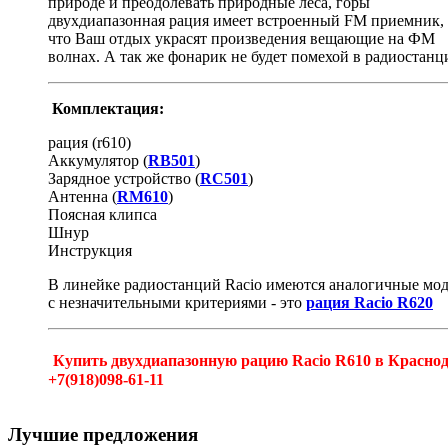
природе и преодолевать природные леса, горы
двухдиапазонная рация имеет встроенный FM приемник, 
что Ваш отдых украсят произведения вещающие на ФМ
волнах. А так же фонарик не будет помехой в радиостанц
Комплектация:
рация (r610)
Аккумулятор (
RB501
)
Зарядное устройство (
RC501
)
Антенна (
RM610
)
Поясная клипса
Шнур
Инструкция
В линейке радиостанций Racio имеются аналогичные мо
с незначительными критериями - это
рация Racio R620
Купить двухдиапазонную рацию Racio R610 в Красно
+7(918)098-61-11
Лучшие предложения