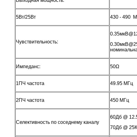
Выходная мощность:
5Вт/25Вт
430 - 490 
0.35мкВ@1
Чувствительность:
0.30мкВ@2
номинальн
Импеданс:
50Ω
1ПЧ частота
49.95 МГц
2ПЧ частота
450 МГц
60Дб @ 12
Селективность по соседнему каналу
70Дб @ 25