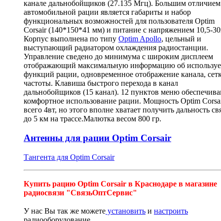
канале дальнобойщиков (27.135 Мгц). Большим отличием
автомобильной рации является габариты и набор
функциональных возможностей для пользователя Optim
Corsair (140*150*41 мм) и питание с напряжением 10,5-30
Корпус выполнена по типу
Optim Apollo
, цельный и
выступающий радиатором охлаждения радиостанции.
Управление сведено до минимума с широким дисплеем
отображающий максимальную информацию об использу
функций рации, одновременное отображение канала, сет
частоты. Клавиша быстрого перехода в канал
дальнобойщиков (15 канал). 12 пунктов меню обеспечив
комфортное использование рации. Мощность Optim Corsa
всего 4вт, но этого вполне хватает получить дальность св
до 5 км на трассе.Малютка весом 800 гр.
Антенны для рации Optim Corsair
Тангента для Optim Corsair
Купить рацию Optim Corsair в Краснодаре в магазине
радиосвязи "СвязьОптСервис"
У нас Вы так же можете
установить
и
настроить
радиооборудование