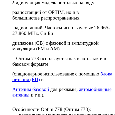
Лидирующая модель не только на ряду
радиостанций от OPTIM, но и в
большинстве распространенных
радиостанций. Частоты используемые 26.965-
27.860 MHz. Си-Би
диапазона (CB) с фазовой и амплитудной
модуляции (FM и AM).
Оптим 778 иcпользуется как в авто, так и в
базовом формате
(стационарное использование с помощью
блока
питания (БП)
и
Антенны базовой
для рекламы,
автомобильные
антенны
и т.п.).
Особенности Optim 778 (Оптим 778):
- регулировка мощности для повышения радиу