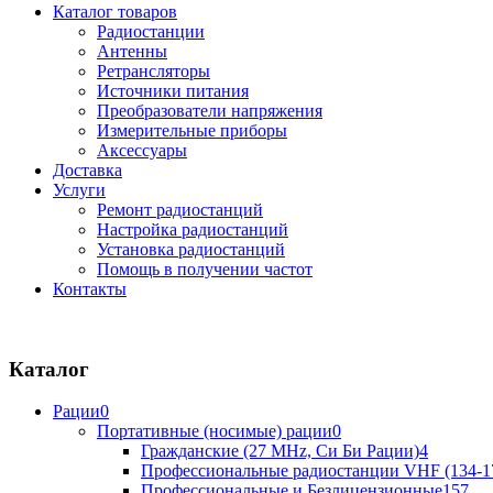
Каталог товаров
Радиостанции
Антенны
Ретрансляторы
Источники питания
Преобразователи напряжения
Измерительные приборы
Аксессуары
Доставка
Услуги
Ремонт радиостанций
Настройка радиостанций
Установка радиостанций
Помощь в получении частот
Контакты
Каталог
Рации
0
Портативные (носимые) рации
0
Гражданские (27 MHz, Си Би Рации)
4
Профессиональные радиостанции VHF (134-1
Профессиональные и Безлицензионные
157