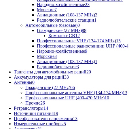
Народно-хозяйственные
23
Морские
7
Авиационные (108-137 MHz)
2
Радиолюбительские станции
1
Автомобильные (базовые)
0
Гражданские (27 MHz)
88
Комплект CB
12
Профессиональные VHF (134-174 MHz)
15
Профессиональные радиостанции UHF (400-4
Народно-хозяйственные
9
Морские
3
Авиационные (108-137 MHz)
1
Радиолюбительские
3
Тангенты для автомобильных раций
20
Аккумуляторы для раций
33
Антенны
0
Гражданские (27 MHz)
66
Профессиональные антенны VHF (134-174 MHz)
13
Профессиональные UHF (400-470 MHz)
10
Прочие
26
Ретрансляторы
14
Источники питания
19
Преобразователи напряжения
13
Измерительные приборы
5
Аксессуары
31