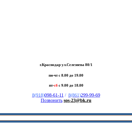
г.Краснодар ул.Селезнева 80/1
пн-чт с 8.00 до 19.00
пт-
сб
с 9.00 до 18.00
8(918)
098-61-11
/
8(861)
299-99-69
Позвонить
sos-23@bk.ru