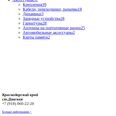
Крепления
39
Кабели, переходники, разъемы
18
Динамики
3
Зарядные устройства
28
Гарнитуры
28
Антенны на портативные рации
25
Автомобильные аксессуары
2
Карты памяти
2
Краснодарский край
ст.Динская
+7 (918) 060-22-20
Больше информации >