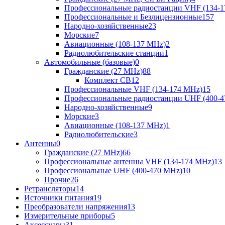
Профессиональные радиостанции VHF (134-1
Профессиональные и Безлицензионные
157
Народно-хозяйственные
23
Морские
7
Авиационные (108-137 MHz)
2
Радиолюбительские станции
1
Автомобильные (базовые)
0
Гражданские (27 MHz)
88
Комплект CB
12
Профессиональные VHF (134-174 MHz)
15
Профессиональные радиостанции UHF (400-4
Народно-хозяйственные
9
Морские
3
Авиационные (108-137 MHz)
1
Радиолюбительские
3
Антенны
0
Гражданские (27 MHz)
66
Профессиональные антенны VHF (134-174 MHz)
13
Профессиональные UHF (400-470 MHz)
10
Прочие
26
Ретрансляторы
14
Источники питания
19
Преобразователи напряжения
13
Измерительные приборы
5
Аксессуары
31