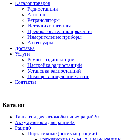
Каталог товаров
Радиостанции
Антенны
Ретрансляторы
Источники питания
Преобразователи напряжения
Измерительные приборы
Аксессуары
Доставка
Услуги
Ремонт радиостанций
Настройка радиостанций
Установка радиостанций
Помощь в получении частот
Контакты
Каталог
Тангенты для автомобильных раций
20
Аккумуляторы для раций
33
Рации
0
Портативные (носимые) рации
0
Гражданские (27 MHz, Си Би Рации)
4