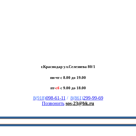
г.Краснодар ул.Селезнева 80/1
пн-чт с 8.00 до 19.00
пт-
сб
с 9.00 до 18.00
8(918)
098-61-11
/
8(861)
299-99-69
Позвонить
sos-23@bk.ru