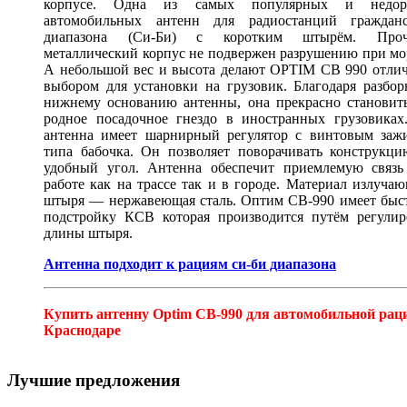
корпусе. Одна из самых популярных и недор
автомобильных антенн для радиостанций гражданс
диапазона (Си-Би) с коротким штырём. Про
металлический корпус не подвержен разрушению при мо
А небольшой вес и высота делают OPTIM CB 990 отли
выбором для установки на грузовик. Благодаря разбо
нижнему основанию антенны, она прекрасно становить
родное посадочное гнездо в иностранных грузовиках
антенна имеет шарнирный регулятор с винтовым заж
типа бабочка. Он позволяет поворачивать конструкци
удобный угол. Антенна обеспечит приемлемую связь
работе как на трассе так и в городе. Материал излуча
штыря — нержавеющая сталь. Оптим CB-990 имеет быс
подстройку КСВ которая производится путём регулир
длины штыря.
Антенна подходит к рациям си-би диапазона
Купить антенну Optim CB-990 для автомобильной рац
Краснодаре
Лучшие предложения