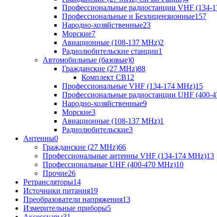
Профессиональные радиостанции VHF (134-1
Профессиональные и Безлицензионные
157
Народно-хозяйственные
23
Морские
7
Авиационные (108-137 MHz)
2
Радиолюбительские станции
1
Автомобильные (базовые)
0
Гражданские (27 MHz)
88
Комплект CB
12
Профессиональные VHF (134-174 MHz)
15
Профессиональные радиостанции UHF (400-4
Народно-хозяйственные
9
Морские
3
Авиационные (108-137 MHz)
1
Радиолюбительские
3
Антенны
0
Гражданские (27 MHz)
66
Профессиональные антенны VHF (134-174 MHz)
13
Профессиональные UHF (400-470 MHz)
10
Прочие
26
Ретрансляторы
14
Источники питания
19
Преобразователи напряжения
13
Измерительные приборы
5
Аксессуары
31