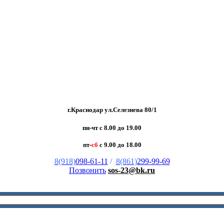
г.Краснодар ул.Селезнева 80/1
пн-чт с 8.00 до 19.00
пт-
сб
с 9.00 до 18.00
8(918)
098-61-11
/
8(861)
299-99-69
Позвонить
sos-23@bk.ru