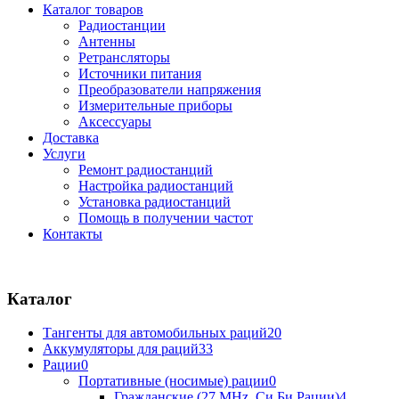
Каталог товаров
Радиостанции
Антенны
Ретрансляторы
Источники питания
Преобразователи напряжения
Измерительные приборы
Аксессуары
Доставка
Услуги
Ремонт радиостанций
Настройка радиостанций
Установка радиостанций
Помощь в получении частот
Контакты
Каталог
Тангенты для автомобильных раций
20
Аккумуляторы для раций
33
Рации
0
Портативные (носимые) рации
0
Гражданские (27 MHz, Си Би Рации)
4