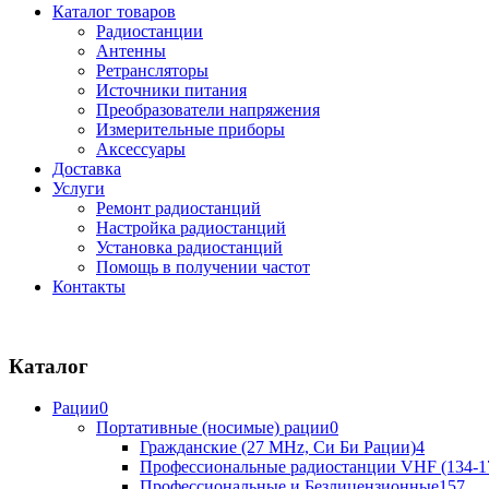
Каталог товаров
Радиостанции
Антенны
Ретрансляторы
Источники питания
Преобразователи напряжения
Измерительные приборы
Аксессуары
Доставка
Услуги
Ремонт радиостанций
Настройка радиостанций
Установка радиостанций
Помощь в получении частот
Контакты
Каталог
Рации
0
Портативные (носимые) рации
0
Гражданские (27 MHz, Си Би Рации)
4
Профессиональные радиостанции VHF (134-1
Профессиональные и Безлицензионные
157