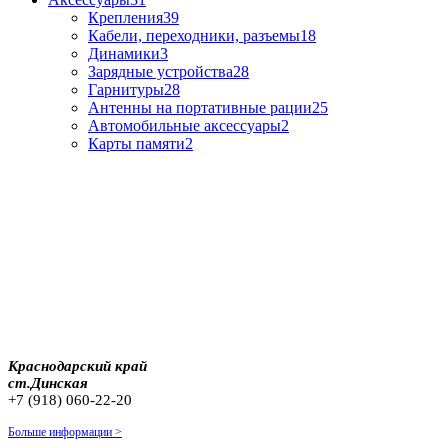
Крепления
39
Кабели, переходники, разъемы
18
Динамики
3
Зарядные устройства
28
Гарнитуры
28
Антенны на портативные рации
25
Автомобильные аксессуары
2
Карты памяти
2
Краснодарский край
ст.Динская
+7 (918) 060-22-20
Больше информации >