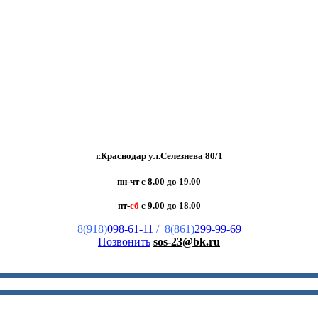
г.Краснодар ул.Селезнева 80/1
пн-чт с 8.00 до 19.00
пт-
сб
с 9.00 до 18.00
8(918)
098-61-11
/
8(861)
299-99-69
Позвонить
sos-23@bk.ru