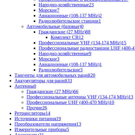
Народно-хозяйственные
23
Морские
7
Авиационные (108-137 MHz)
2
Радиолюбительские станции
1
Автомобильные (базовые)
0
Гражданские (27 MHz)
88
Комплект CB
12
Профессиональные VHF (134-174 MHz)
15
Профессиональные радиостанции UHF (400-4
Народно-хозяйственные
9
Морские
3
Авиационные (108-137 MHz)
1
Радиолюбительские
3
Тангенты для автомобильных раций
20
Аккумуляторы для раций
33
Антенны
0
Гражданские (27 MHz)
66
Профессиональные антенны VHF (134-174 MHz)
13
Профессиональные UHF (400-470 MHz)
10
Прочие
26
Ретрансляторы
14
Источники питания
19
Преобразователи напряжения
13
Измерительные приборы
5
Аксессуары
31