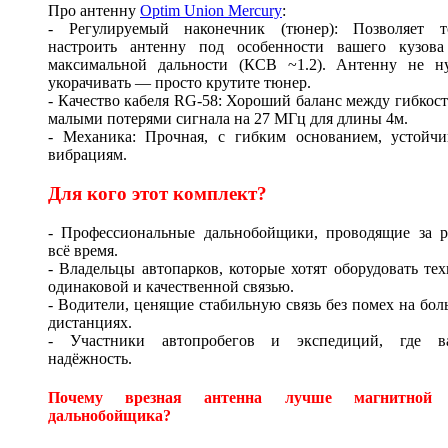
Про антенну
Optim Union Mercury
:
- Регулируемый наконечник (тюнер): Позволяет т
настроить антенну под особенности вашего кузова
максимальной дальности (КСВ ~1.2). Антенну не н
укорачивать — просто крутите тюнер.
- Качество кабеля RG-58: Хороший баланс между гибкос
малыми потерями сигнала на 27 МГц для длины 4м.
- Механика: Прочная, с гибким основанием, устойчи
вибрациям.
Для кого этот комплект?
- Профессиональные дальнобойщики, проводящие за р
всё время.
- Владельцы автопарков, которые хотят оборудовать те
одинаковой и качественной связью.
- Водители, ценящие стабильную связь без помех на бо
дистанциях.
- Участники автопробегов и экспедиций, где в
надёжность.
Почему врезная антенна лучше магнитной
дальнобойщика?