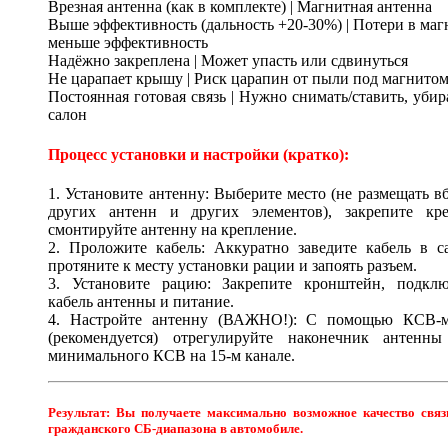
Врезная антенна (как в комплекте) | Магнитная антенна
Выше эффективность (дальность +20-30%) | Потери в маг
меньше эффективность
Надёжно закреплена | Может упасть или сдвинуться
Не царапает крышу | Риск царапин от пыли под магнито
Постоянная готовая связь | Нужно снимать/ставить, убир
салон
Процесс установки и настройки (кратко):
1. Установите антенну: Выберите место (не размещать в
других антенн и других элементов), закрепите кре
смонтируйте антенну на крепление.
2. Проложите кабель: Аккуратно заведите кабель в с
протяните к месту установки рации и запоять разъем.
3. Установите рацию: Закрепите кронштейн, подклю
кабель антенны и питание.
4. Настройте антенну (ВАЖНО!): С помощью КСВ-м
(рекомендуется) отрегулируйте наконечник антенны
минимального КСВ на 15-м канале.
Результат: Вы получаете максимально возможное качество связ
гражданского СБ-диапазона в автомобиле.