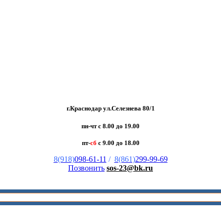
г.Краснодар ул.Селезнева 80/1
пн-чт с 8.00 до 19.00
пт-
сб
с 9.00 до 18.00
8(918)
098-61-11
/
8(861)
299-99-69
Позвонить
sos-23@bk.ru