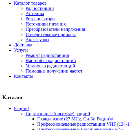
Каталог товаров
Радиостанции
Антенны
Ретрансляторы
Источники питания
Преобразователи напряжения
Измерительные приборы
Аксессуары
Доставка
Услуги
Ремонт радиостанций
Настройка радиостанций
Установка радиостанций
Помощь в получении частот
Контакты
Каталог
Рации
0
Портативные (носимые) рации
0
Гражданские (27 MHz, Си Би Рации)
4
Профессиональные радиостанции VHF (134-1
Профессиональные и Безлицензионные
157