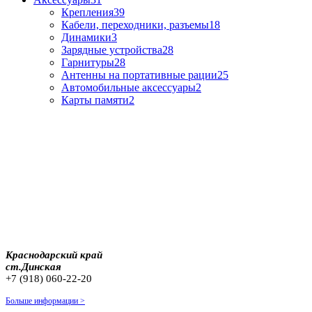
Крепления
39
Кабели, переходники, разъемы
18
Динамики
3
Зарядные устройства
28
Гарнитуры
28
Антенны на портативные рации
25
Автомобильные аксессуары
2
Карты памяти
2
Краснодарский край
ст.Динская
+7 (918) 060-22-20
Больше информации >