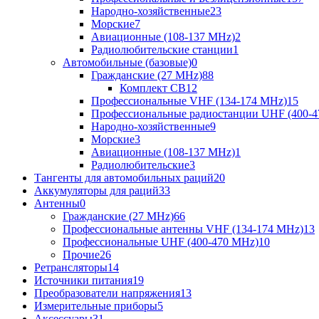
Народно-хозяйственные
23
Морские
7
Авиационные (108-137 MHz)
2
Радиолюбительские станции
1
Автомобильные (базовые)
0
Гражданские (27 MHz)
88
Комплект CB
12
Профессиональные VHF (134-174 MHz)
15
Профессиональные радиостанции UHF (400-4
Народно-хозяйственные
9
Морские
3
Авиационные (108-137 MHz)
1
Радиолюбительские
3
Тангенты для автомобильных раций
20
Аккумуляторы для раций
33
Антенны
0
Гражданские (27 MHz)
66
Профессиональные антенны VHF (134-174 MHz)
13
Профессиональные UHF (400-470 MHz)
10
Прочие
26
Ретрансляторы
14
Источники питания
19
Преобразователи напряжения
13
Измерительные приборы
5
Аксессуары
31