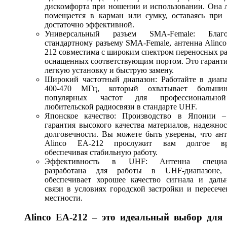
дискомфорта при ношении и использовании. Она 
помещается в карман или сумку, оставаясь при 
достаточно эффективной.
Универсальный разъем SMA-Female: Благо
стандартному разъему SMA-Female, антенна Alinc
212 совместима с широким спектром переносных р
оснащенных соответствующим портом. Это гарант
легкую установку и быструю замену.
Широкий частотный диапазон: Работайте в диапа
400-470 МГц, который охватывает большин
популярных частот для профессиональн
любительской радиосвязи в стандарте UHF.
Японское качество: Производство в Японии –
гарантия высокого качества материалов, надежно
долговечности. Вы можете быть уверены, что ан
Alinco EA-212 прослужит вам долгое вр
обеспечивая стабильную работу.
Эффективность в UHF: Антенна специа
разработана для работы в UHF-диапазоне,
обеспечивает хорошее качество сигнала и дальн
связи в условиях городской застройки и пересеч
местности.
Alinco EA-212 – это идеальный выбор для 