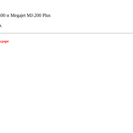
00 и Megajet MJ-200 Plus
.
одаре