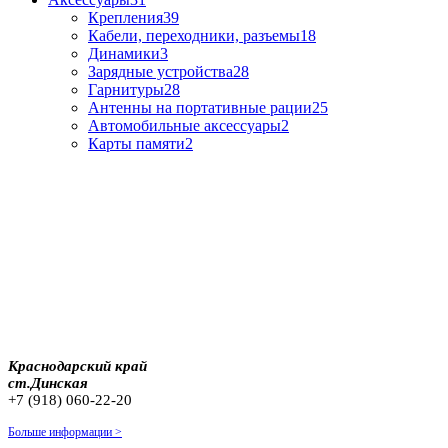
Крепления
39
Кабели, переходники, разъемы
18
Динамики
3
Зарядные устройства
28
Гарнитуры
28
Антенны на портативные рации
25
Автомобильные аксессуары
2
Карты памяти
2
Краснодарский край
ст.Динская
+7 (918) 060-22-20
Больше информации >