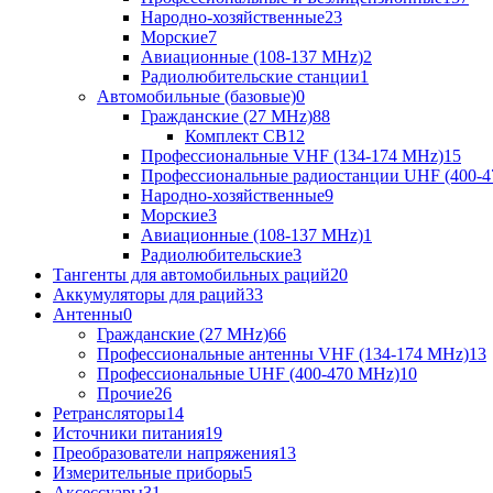
Народно-хозяйственные
23
Морские
7
Авиационные (108-137 MHz)
2
Радиолюбительские станции
1
Автомобильные (базовые)
0
Гражданские (27 MHz)
88
Комплект CB
12
Профессиональные VHF (134-174 MHz)
15
Профессиональные радиостанции UHF (400-4
Народно-хозяйственные
9
Морские
3
Авиационные (108-137 MHz)
1
Радиолюбительские
3
Тангенты для автомобильных раций
20
Аккумуляторы для раций
33
Антенны
0
Гражданские (27 MHz)
66
Профессиональные антенны VHF (134-174 MHz)
13
Профессиональные UHF (400-470 MHz)
10
Прочие
26
Ретрансляторы
14
Источники питания
19
Преобразователи напряжения
13
Измерительные приборы
5
Аксессуары
31