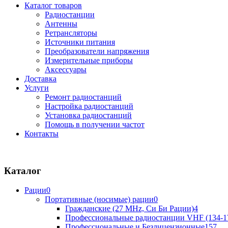
Каталог товаров
Радиостанции
Антенны
Ретрансляторы
Источники питания
Преобразователи напряжения
Измерительные приборы
Аксессуары
Доставка
Услуги
Ремонт радиостанций
Настройка радиостанций
Установка радиостанций
Помощь в получении частот
Контакты
Каталог
Рации
0
Портативные (носимые) рации
0
Гражданские (27 MHz, Си Би Рации)
4
Профессиональные радиостанции VHF (134-1
Профессиональные и Безлицензионные
157