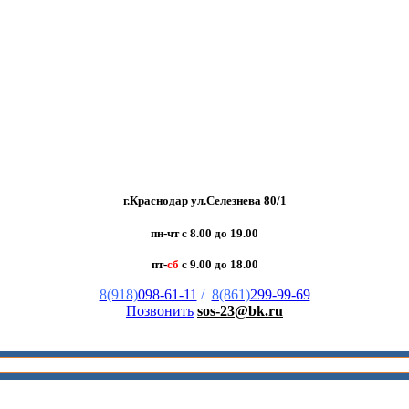
г.Краснодар ул.Селезнева 80/1
пн-чт с 8.00 до 19.00
пт-
сб
с 9.00 до 18.00
8(918)
098-61-11
/
8(861)
299-99-69
Позвонить
sos-23@bk.ru