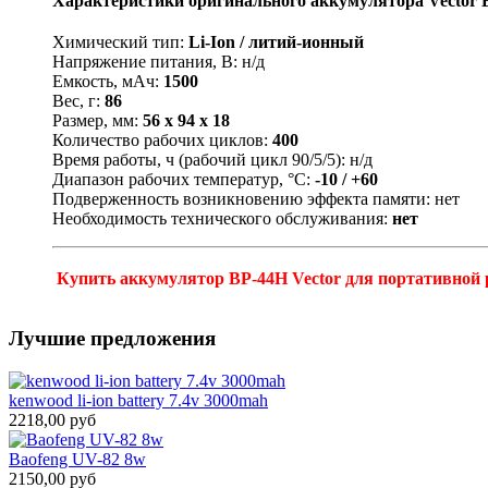
Характеристики оригинального аккумулятора Vector 
Химический тип:
Li-Ion
/ литий-ионный
Напряжение питания, В: н/д
Емкость, мАч:
1500
Вес, г:
86
Размер, мм:
56 x 94 x 18
Количество рабочих циклов:
400
Время работы, ч (рабочий цикл 90/5/5): н/д
Диапазон рабочих температур, °С:
-10 / +60
Подверженность возникновению эффекта памяти: нет
Необходимость технического обслуживания:
нет
Купить аккумулятор BP-44H Vector для портативной р
Лучшие предложения
kenwood li-ion battery 7.4v 3000mah
2218,00 руб
Baofeng UV-82 8w
2150,00 руб