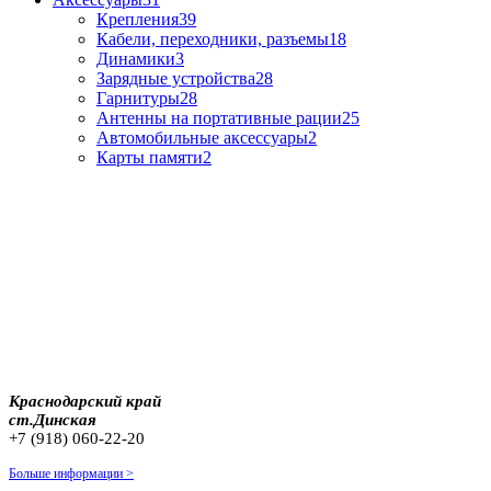
Крепления
39
Кабели, переходники, разъемы
18
Динамики
3
Зарядные устройства
28
Гарнитуры
28
Антенны на портативные рации
25
Автомобильные аксессуары
2
Карты памяти
2
Краснодарский край
ст.Динская
+7 (918) 060-22-20
Больше информации >