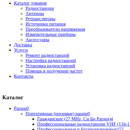
Каталог товаров
Радиостанции
Антенны
Ретрансляторы
Источники питания
Преобразователи напряжения
Измерительные приборы
Аксессуары
Доставка
Услуги
Ремонт радиостанций
Настройка радиостанций
Установка радиостанций
Помощь в получении частот
Контакты
Каталог
Рации
0
Портативные (носимые) рации
0
Гражданские (27 MHz, Си Би Рации)
4
Профессиональные радиостанции VHF (134-1
Профессиональные и Безлицензионные
157