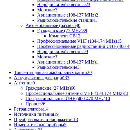
Народно-хозяйственные
23
Морские
7
Авиационные (108-137 MHz)
2
Радиолюбительские станции
1
Автомобильные (базовые)
0
Гражданские (27 MHz)
88
Комплект CB
12
Профессиональные VHF (134-174 MHz)
15
Профессиональные радиостанции UHF (400-4
Народно-хозяйственные
9
Морские
3
Авиационные (108-137 MHz)
1
Радиолюбительские
3
Тангенты для автомобильных раций
20
Аккумуляторы для раций
33
Антенны
0
Гражданские (27 MHz)
66
Профессиональные антенны VHF (134-174 MHz)
13
Профессиональные UHF (400-470 MHz)
10
Прочие
26
Ретрансляторы
14
Источники питания
19
Преобразователи напряжения
13
Измерительные приборы
5
Аксессуары
31