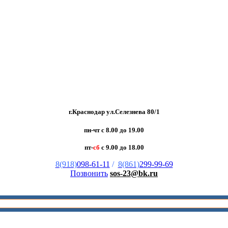
г.Краснодар ул.Селезнева 80/1
пн-чт с 8.00 до 19.00
пт-
сб
с 9.00 до 18.00
8(918)
098-61-11
/
8(861)
299-99-69
Позвонить
sos-23@bk.ru