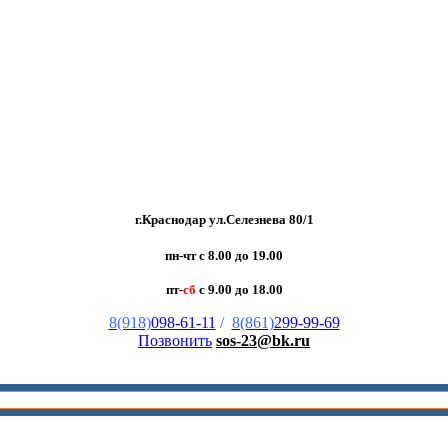
г.Краснодар ул.Селезнева 80/1
пн-чт с 8.00 до 19.00
пт-
сб
с 9.00 до 18.00
8(918)
098-61-11
/
8(861)
299-99-69
Позвонить
sos-23@bk.ru