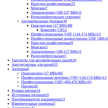
Народно-хозяйственные
23
Морские
7
Авиационные (108-137 MHz)
2
Радиолюбительские станции
1
Автомобильные (базовые)
0
Гражданские (27 MHz)
88
Комплект CB
12
Профессиональные VHF (134-174 MHz)
15
Профессиональные радиостанции UHF (400-4
Народно-хозяйственные
9
Морские
3
Авиационные (108-137 MHz)
1
Радиолюбительские
3
Тангенты для автомобильных раций
20
Аккумуляторы для раций
33
Антенны
0
Гражданские (27 MHz)
66
Профессиональные антенны VHF (134-174 MHz)
13
Профессиональные UHF (400-470 MHz)
10
Прочие
26
Ретрансляторы
14
Источники питания
19
Преобразователи напряжения
13
Измерительные приборы
5
Аксессуары
31