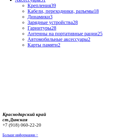
Крепления
39
Кабели, переходники, разъемы
18
Динамики
3
Зарядные устройства
28
Гарнитуры
28
Антенны на портативные рации
25
Автомобильные аксессуары
2
Карты памяти
2
Краснодарский край
ст.Динская
+7 (918) 060-22-20
Больше информации >