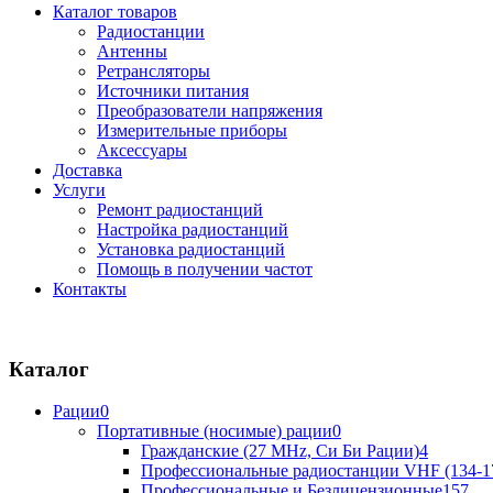
Каталог товаров
Радиостанции
Антенны
Ретрансляторы
Источники питания
Преобразователи напряжения
Измерительные приборы
Аксессуары
Доставка
Услуги
Ремонт радиостанций
Настройка радиостанций
Установка радиостанций
Помощь в получении частот
Контакты
Каталог
Рации
0
Портативные (носимые) рации
0
Гражданские (27 MHz, Си Би Рации)
4
Профессиональные радиостанции VHF (134-1
Профессиональные и Безлицензионные
157