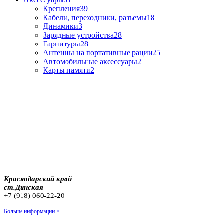
Крепления
39
Кабели, переходники, разъемы
18
Динамики
3
Зарядные устройства
28
Гарнитуры
28
Антенны на портативные рации
25
Автомобильные аксессуары
2
Карты памяти
2
Краснодарский край
ст.Динская
+7 (918) 060-22-20
Больше информации >