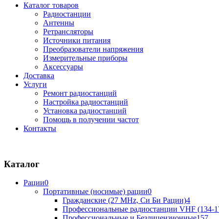
Каталог товаров
Радиостанции
Антенны
Ретрансляторы
Источники питания
Преобразователи напряжения
Измерительные приборы
Аксессуары
Доставка
Услуги
Ремонт радиостанций
Настройка радиостанций
Установка радиостанций
Помощь в получении частот
Контакты
Каталог
Рации
0
Портативные (носимые) рации
0
Гражданские (27 MHz, Си Би Рации)
4
Профессиональные радиостанции VHF (134-1
Профессиональные и Безлицензионные
157