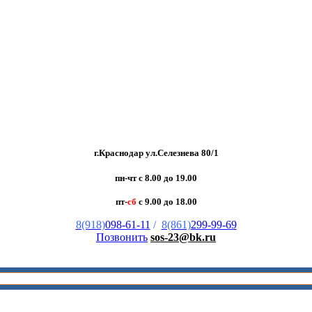
г.Краснодар ул.Селезнева 80/1
пн-чт с 8.00 до 19.00
пт-
сб
с 9.00 до 18.00
8(918)
098-61-11
/
8(861)
299-99-69
Позвонить
sos-23@bk.ru