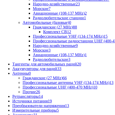
Народно-хозяйственные
23
Морские
7
Авиационные (108-137 MHz)
2
Радиолюбительские станции
1
Автомобильные (базовые)
0
Гражданские (27 MHz)
88
Комплект CB
12
Профессиональные VHF (134-174 MHz)
15
Профессиональные радиостанции UHF (400-4
Народно-хозяйственные
9
Морские
3
Авиационные (108-137 MHz)
1
Радиолюбительские
3
Тангенты для автомобильных раций
20
Аккумуляторы для раций
33
Антенны
0
Гражданские (27 MHz)
66
Профессиональные антенны VHF (134-174 MHz)
13
Профессиональные UHF (400-470 MHz)
10
Прочие
26
Ретрансляторы
14
Источники питания
19
Преобразователи напряжения
13
Измерительные приборы
5
Аксессуары
31